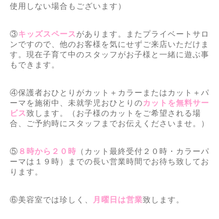
使用しない場合もございます）
③
キッズスペース
があります。またプライベートサロ
ンですので、他のお客様を気にせずご来店いただけま
す。現在子育て中のスタッフがお子様と一緒に遊ぶ事
もできます。
④保護者おひとりがカット＋カラーまたはカット＋パ
ーマを施術中、未就学児おひとりの
カットを無料サー
ビス
致します。（お子様のカットをご希望される場
合、ご予約時にスタッフまでお伝えくださいませ。）
⑤
８時から２０時
（カット最終受付２０時・カラーパ
ーマは１９時）までの長い営業時間でお待ち致してお
ります。
⑥美容室では珍しく、
月曜日は営業
致します。